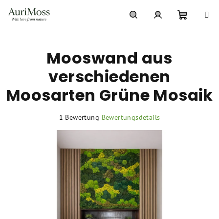
Zum
Inhalt
springen
Warenko
Suchen
Login
Mooswand aus
verschiedenen
Moosarten Grüne Mosaik
Die
1 Bewertung
Bewertungsdetails
durchschnittliche
Produktbewertung
ist
5,0
von
5
Sternen.