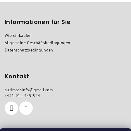
F
u
ß
Informationen für Sie
z
Wie einkaufen
e
Allgemeine Geschäftsbedingungen
i
Datenschutzbedingungen
l
e
Kontakt
aurimossinfo
@
gmail.com
+421 914 445 544