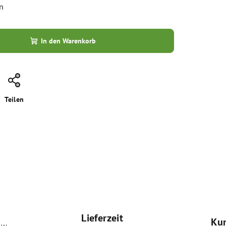
n
In den Warenkorb
Teilen
Lieferzeit
Ku