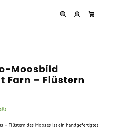
Suchen
Login
Warenkorb
o-Moosbild
 Farn – Flüstern
ils
 – Flüstern des Mooses ist ein handgefertigtes