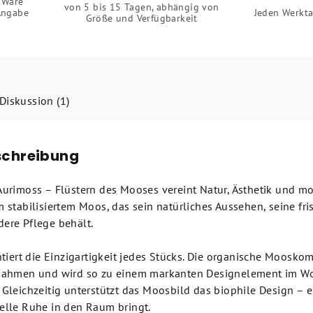
 Ware
von 5 bis 15 Tagen, abhängig von
Angabe
Jeden Werkta
Größe und Verfügbarkeit
Diskussion (1)
schreibung
imoss – Flüstern des Mooses vereint Natur, Ästhetik und mod
 stabilisiertem Moos, das sein natürliches Aussehen, seine fr
ere Pflege behält.
iert die Einzigartigkeit jedes Stücks. Die organische Mooskom
Rahmen und wird so zu einem markanten Designelement im Wo
Gleichzeitig unterstützt das Moosbild das biophile Design – e
elle Ruhe in den Raum bringt.