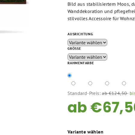
ist
Bild aus stabilisiertem Moos, 
5,0
Wanddekoration und pflegefrei
von
stilvolles Accessoire für Wohn
5
Sternen.
AUSRICHTUNG
GRÖSSE
RAHMENFARBE
Standard-Preis:
ab €124,50
bi
ab
€67,5
Verkaufspreis:
Variante wählen