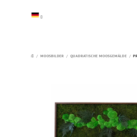
Zum
Inhalt
springen
/
MOOSBILDER
/
QUADRATISCHE MOOSGEMÄLDE
/
P
STARTSEITE