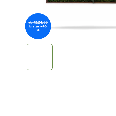
ab €124,50
bis zu –45
%