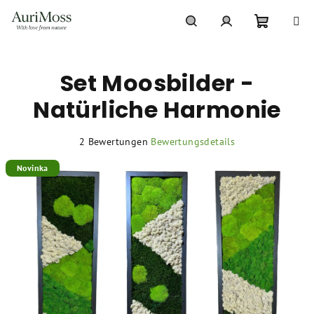
Zum
Inhalt
springen
Warenko
Suchen
Login
Set Moosbilder -
Natürliche Harmonie
Die
2 Bewertungen
Bewertungsdetails
durchschnittliche
Novinka
Produktbewertung
ist
5,0
von
5
Sternen.