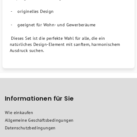
- originelles Design
- geeignet für Wohn- und Gewerberäume
Dieses Set ist die perfekte Wahl für alle, die ein
natürliches Design-Element mit sanftem, harmonischem
Ausdruck suchen.
F
u
ß
Informationen für Sie
z
Wie einkaufen
e
Allgemeine Geschäftsbedingungen
i
Datenschutzbedingungen
l