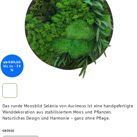
von
5
Sternen.
ab €89,50
bis zu –38
%
Das runde Moosbild Selénia von Aurimoss ist eine handgefertigte
Wanddekoration aus stabilisiertem Moos und Pflanzen.
Natürliches Design und Harmonie – ganz ohne Pflege.
GRÖSSE