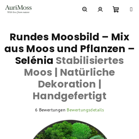
Zum
Inhalt
springen
Warenko
Suchen
Login
Rundes Moosbild – Mix
aus Moos und Pflanzen –
Selénia
Stabilisiertes
Moos | Natürliche
Dekoration |
Handgefertigt
Die
6 Bewertungen
Bewertungsdetails
durchschnittliche
Produktbewertung
ist
5,0