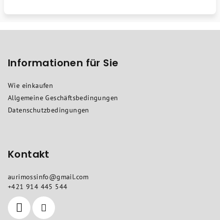
F
u
ß
Informationen für Sie
z
Wie einkaufen
e
Allgemeine Geschäftsbedingungen
i
Datenschutzbedingungen
l
e
Kontakt
aurimossinfo
@
gmail.com
+421 914 445 544