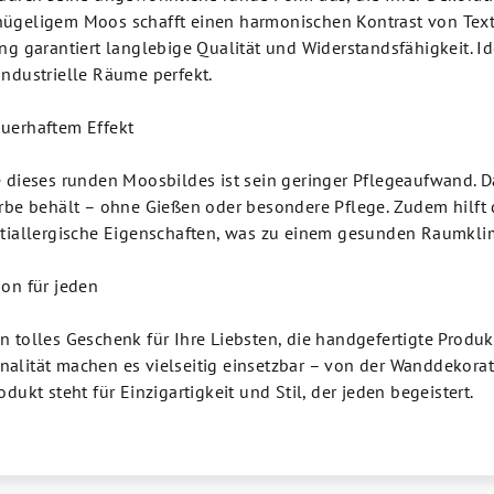
hügeligem Moos schafft einen harmonischen Kontrast von Text
ung garantiert langlebige Qualität und Widerstandsfähigkeit. Id
industrielle Räume perfekt.
auerhaftem Effekt
e dieses runden Moosbildes ist sein geringer Pflegeaufwand. Da
arbe behält – ohne Gießen oder besondere Pflege. Zudem hilft 
antiallergische Eigenschaften, was zu einem gesunden Raumklim
ion für jeden
n tolles Geschenk für Ihre Liebsten, die handgefertigte Prod
nalität machen es vielseitig einsetzbar – von der Wanddekor
odukt steht für Einzigartigkeit und Stil, der jeden begeistert.