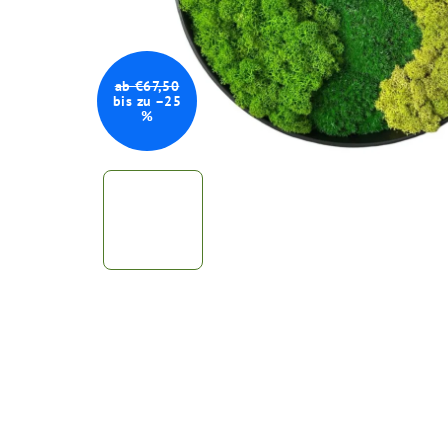
ab €67,50
bis zu –25
%