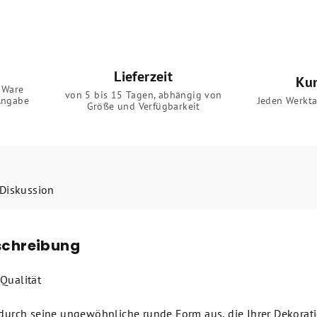
Lieferzeit
Ku
 Ware
von 5 bis 15 Tagen, abhängig von
Angabe
Jeden Werkta
Größe und Verfügbarkeit
Diskussion
schreibung
Qualität
 durch seine ungewöhnliche runde Form aus, die Ihrer Dekorati