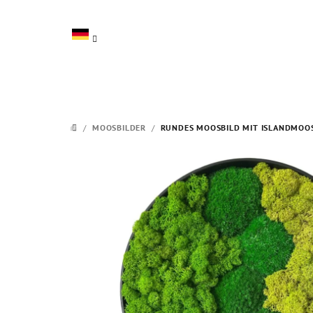
Zum
Inhalt
springen
/
MOOSBILDER
/
RUNDES MOOSBILD MIT ISLANDMO
STARTSEITE