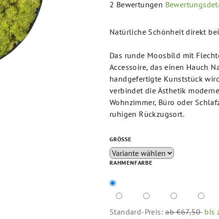
Die
2 Bewertungen
Bewertungsdeta
durchschnittliche
Produktbewertung
Natürliche Schönheit direkt be
ist
5,0
Das runde Moosbild mit Flecht
von
Accessoire, das einen Hauch Nat
5
handgefertigte Kunststück wird
Sternen.
verbindet die Ästhetik moderne
Wohnzimmer, Büro oder Schlafz
ruhigen Rückzugsort.
GRÖSSE
RAHMENFARBE
Standard-Preis:
ab €67,50
bis